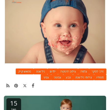
מלכי לסקר
צלמת
צילום תינוקות
ילדים
גיל שנה
סמאש קייק
סטודיו
צילומי גיל שנה
צבע
צבעוני
צבעי
15
Jan