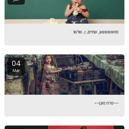
סמאשששש, שתיים, ו...שלש!
04
Mar
~~פרח מוגן~~