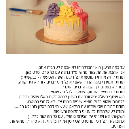
עד כמה הרעיון הוא "הברקה"?! לא אכפת לי. תגידו אתם.
אני אוהבת את התוצאה ממש. ס"ד גדולה עם כל פרט ופרט כאן.
תודות לחיה אחותי המוכשרת על העוגה היפה והטעימה - כבקשתי :)
תודות (תמיד) לבעלי הנדיר שאם לא כל מיני דברים - זה לא היה קורה,
בטח לא בזמן ובדרך שבה הדברים התנהלו.
תודות לירחמיאל המתוק- שמעבר לכל מה שהוא,
הוא שיתף פעולה יפה וזרם עם העניין לכמה דקות האלו שהיה צריך :)
*למרות שהוא בדיוק מוציא שיניים בימים אלו ולא לגמרי במיטבו.
תודות להורים שלי שזרמו עם הבלאגן שעשיתי להם בסלון בזמן לא הכי......
ותודה לי, שלמרות כל ענייני התקופה והעייפות
השקעתי ולא ויתרתי על הצילומים האלו. עם כל מה שזה כולל. ;)
וכמובן ל-ה' על הכל מהפרט הכי קטן ועד להכי גדול. הוא סידר לי ממש את
העניינים.