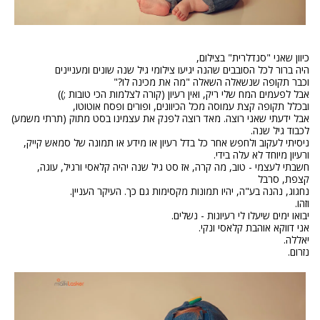
כיוון שאני "סנדלרית" בצילום,
היה ברור לכל הסובבים שהנה יגיעו צילומי גיל שנה שונים ומעניינים
וכבר תקופה שנשאלה השאלה "מה את מכינה לו?"
אבל לפעמים המח שלי ריק, ואין רעיון (קורה לצלמות הכי טובות ;))
ובכלל תקופה קצת עמוסה מכל הכיוונים, ופורים ופסח אוטוטו,
אבל ידעתי שאני רוצה. מאד רוצה לפנק את עצמינו בסט מתוק (תרתי משמע)
לכבוד גיל שנה.
ניסיתי לעקוב ולחפש אחר כל בדל רעיון או מידע או תמונה של סמאש קייק,
ורעיון מיוחד לא עלה בידי.
חשבתי לעצמי - טוב, מה קרה, אז סט גיל שנה יהיה קלאסי ורגיל, עוגה,
קצפת, סרבל
נחגוג, נהנה בע"ה, יהיו תמונות מקסימות גם כך. העיקר העניין.
וזהו.
יבואו ימים שיעלו לי רעיונות - נשלים.
אני דווקא אוהבת קלאסי ונקי.
יאללה.
נזרום.